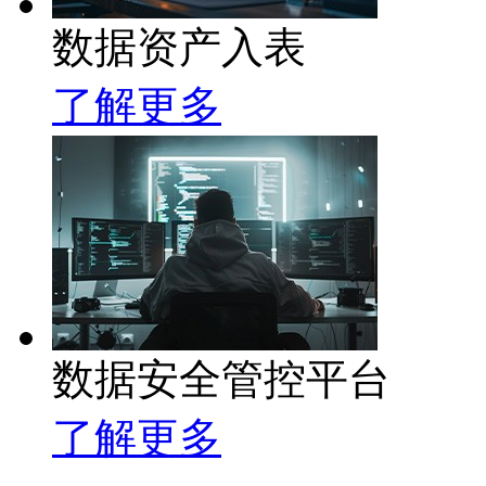
数据资产入表
了解更多
数据安全管控平台
了解更多