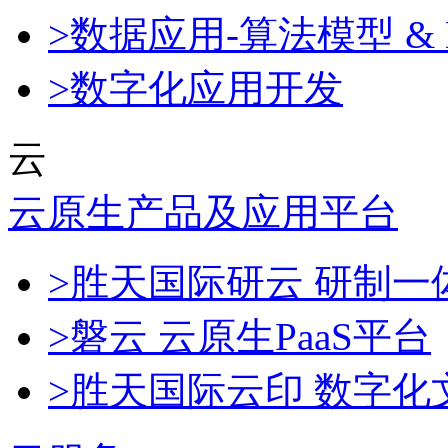
>数据应用-算法模型 & 
>数字化应用开发
云
云原生产品及应用平台
>胜天国际研云 研制
>磐云 云原生PaaS平台
>胜天国际云印 数字化