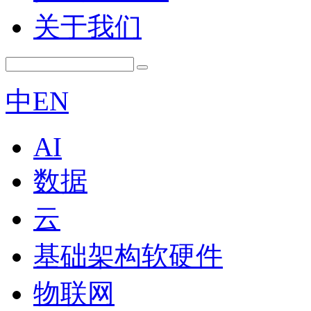
关于我们
中
EN
AI
数据
云
基础架构软硬件
物联网