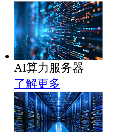
AI算力服务器
了解更多