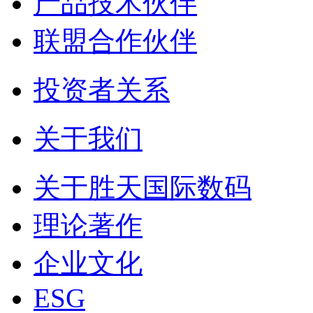
产品技术伙伴
联盟合作伙伴
投资者关系
关于我们
关于胜天国际数码
理论著作
企业文化
ESG