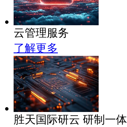
云管理服务
了解更多
胜天国际研云 研制一