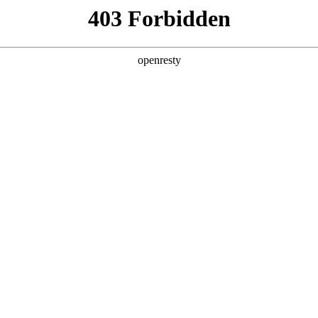
您需要什么帮助？
请填写您的相关情况，我们将及时联系您反馈处理
*
公司
*
姓名
*
电话