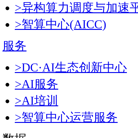
>异构算力调度与加速
>智算中心(AICC)
服务
>DC·AI生态创新中心
>AI服务
>AI培训
>智算中心运营服务