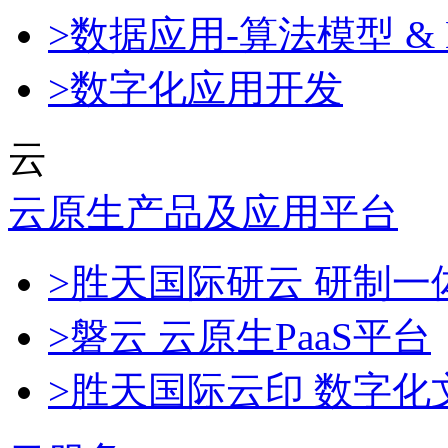
>数据应用-算法模型 & 
>数字化应用开发
云
云原生产品及应用平台
>胜天国际研云 研制
>磐云 云原生PaaS平台
>胜天国际云印 数字化