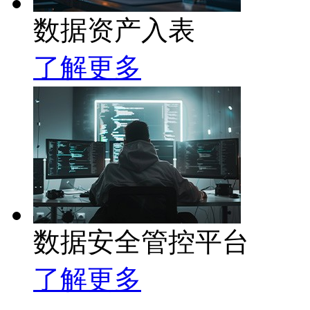
数据资产入表
了解更多
数据安全管控平台
了解更多