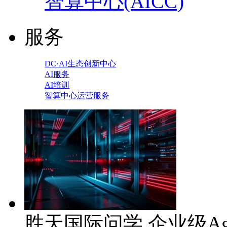
智算中心(AICC)
服务
DC·AI生态创新中心
AI服务
AI培训
智算中心运营服务
胜天国际问学 企业级Ag