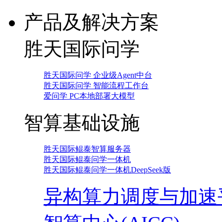
产品及解决方案
胜天国际问学
胜天国际问学 企业级Agent中台
胜天国际问学 智能流程工作台
爱问学 PC本地部署大模型
智算基础设施
胜天国际鲲泰智算服务器
胜天国际鲲泰问学一体机
胜天国际鲲泰问学一体机DeepSeek版
异构算力调度与加速