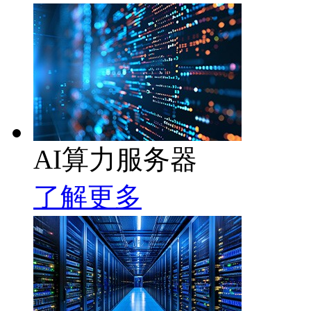
AI算力服务器
了解更多