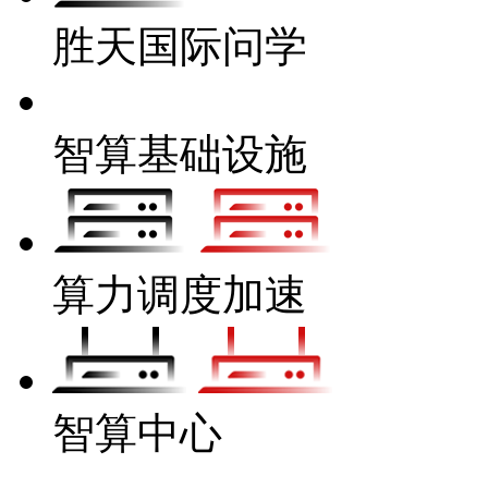
胜天国际问学
智算基础设施
算力调度加速
智算中心