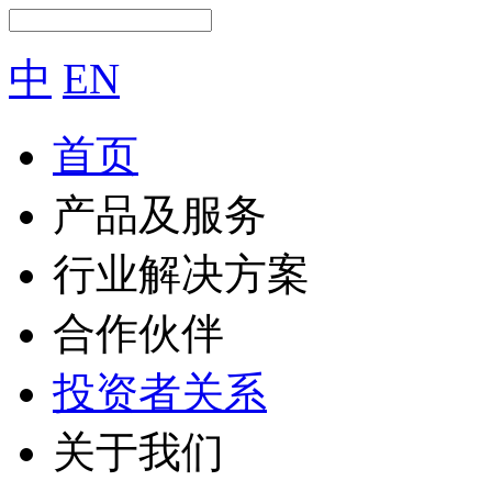
中
EN
首页
产品及服务
行业解决方案
合作伙伴
投资者关系
关于我们